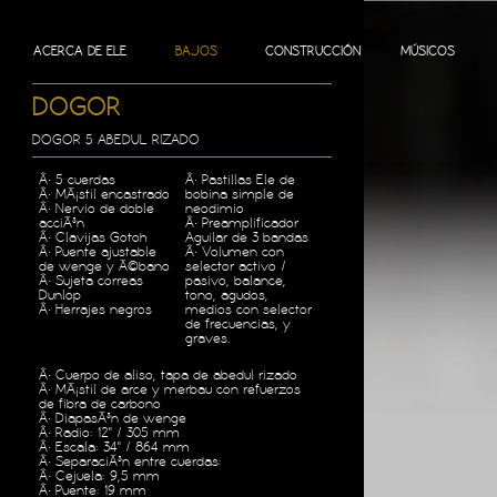
ACERCA DE ELE
BAJOS
CONSTRUCCIÓN
MÚSICOS
DOGOR
DOGOR 5 ABEDUL RIZADO
Â· 5 cuerdas
Â· Pastillas Ele de
Â· MÃ¡stil encastrado
bobina simple de
Â· Nervio de doble
neodimio
acciÃ³n
Â· Preamplificador
Â· Clavijas Gotoh
Aguilar de 3 bandas
Â· Puente ajustable
Â· Volumen con
de wenge y Ã©bano
selector activo /
Â· Sujeta correas
pasivo, balance,
Dunlop
tono, agudos,
Â· Herrajes negros
medios con selector
de frecuencias, y
graves.
Â· Cuerpo de aliso, tapa de abedul rizado
Â· MÃ¡stil de arce y merbau con refuerzos
de fibra de carbono
Â· DiapasÃ³n de wenge
Â· Radio: 12" / 305 mm
Â· Escala: 34" / 864 mm
Â· SeparaciÃ³n entre cuerdas:
Â· Cejuela: 9,5 mm
Â· Puente: 19 mm